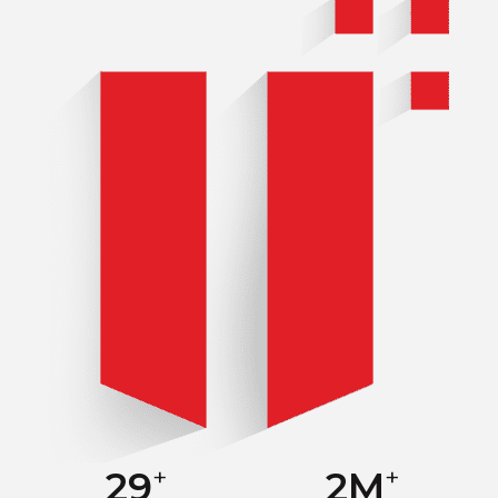
+
+
30
3
M