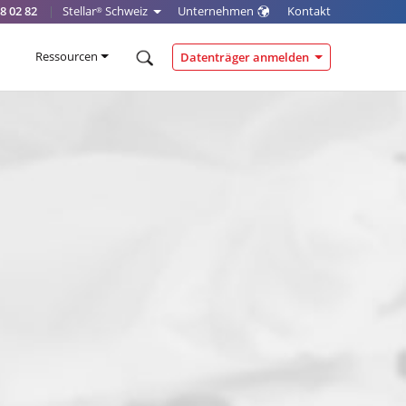
8 02 82
|
Stellar
Schweiz
Unternehmen
Kontakt
®
Ressourcen
Datenträger anmelden