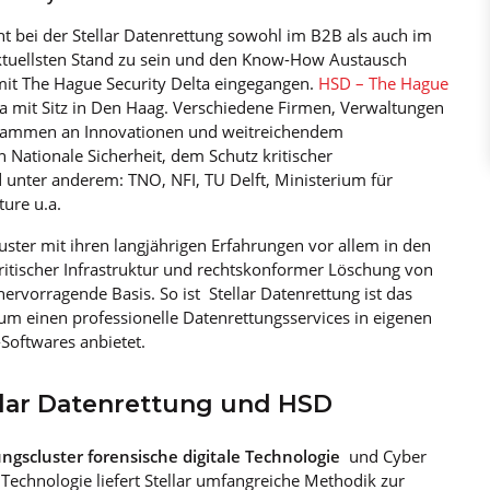
eht bei der Stellar Datenrettung sowohl im B2B als auch im
ktuellsten Stand zu sein und den Know-How Austausch
 mit The Hague Security Delta eingegangen.
HSD – The Hague
opa mit Sitz in Den Haag. Verschiedene Firmen, Verwaltungen
zusammen an Innovationen und weitreichendem
Nationale Sicherheit, dem Schutz kritischer
d unter anderem: TNO, NFI, TU Delft, Ministerium für
ture u.a.
luster mit ihren langjährigen Erfahrungen vor allem in den
itischer Infrastruktur und rechtskonformer Löschung von
 hervorragende Basis. So ist Stellar Datenrettung ist das
zum einen professionelle Datenrettungsservices in eigenen
oftwares anbietet.
lar Datenrettung und HSD
ungscluster forensische digitale Technologie
und Cyber
e Technologie liefert Stellar umfangreiche Methodik zur