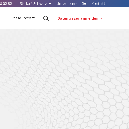
8 02 82
|
Stellar
Schweiz
Unternehmen
Kontakt
®
Ressourcen
Datenträger anmelden