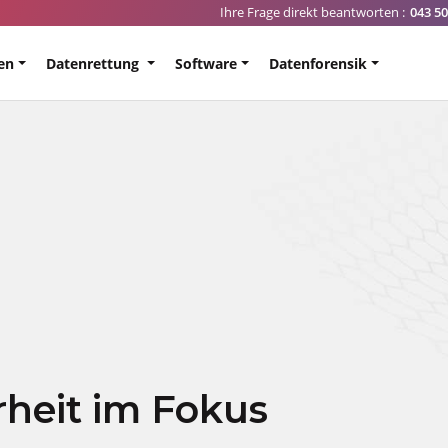
Ihre Frage direkt beantworten :
043 50
en
Datenrettung
Software
Datenforensik
rheit im Fokus