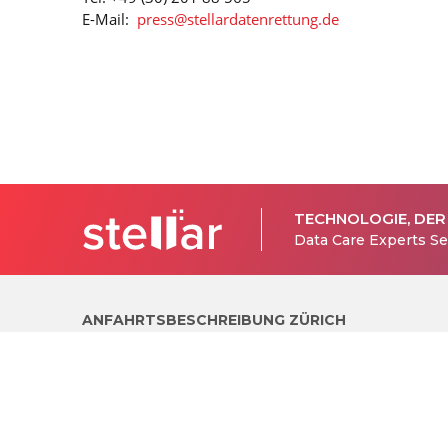
E-Mail:
press@stellardatenrettung.de
TECHNOLOGIE, DER
Data Care Experts Se
ANFAHRTSBESCHREIBUNG ZÜRICH
Stellar
Datenrettung
®
Dufourstrasse 49
8008 Zürich
Schweiz