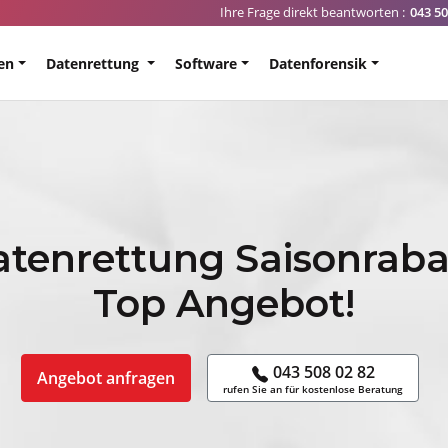
Ihre Frage direkt beantworten :
043 50
en
Datenrettung
Software
Datenforensik
tenrettung Saisonraba
Top Angebot!
043 508 02 82
Angebot anfragen
rufen Sie an für kostenlose Beratung