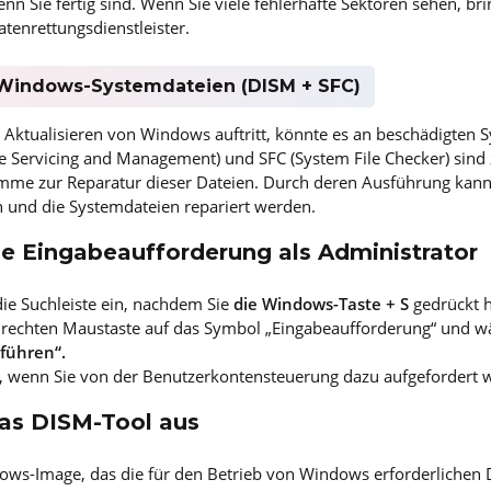
enn Sie fertig sind. Wenn Sie viele fehlerhafte Sektoren sehen, br
tenrettungsdienstleister.
e Windows-Systemdateien (DISM + SFC)
ktualisieren von Windows auftritt, könnte es an beschädigten S
 Servicing and Management) und SFC (System File Checker) sind
amme zur Reparatur dieser Dateien. Durch deren Ausführung kann
und die Systemdateien repariert werden.
die Eingabeaufforderung als Administrator
die Suchleiste ein, nachdem Sie
die Windows-Taste + S
gedrückt 
r rechten Maustaste auf das Symbol „Eingabeaufforderung“ und wä
führen“.
, wenn Sie von der Benutzerkontensteuerung dazu aufgefordert 
das DISM-Tool aus
ows-Image, das die für den Betrieb von Windows erforderlichen D