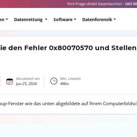
Ihre Frage direkt beantworten :
043 50
en
Datenrettung
Software
Datenforensik
ie den Fehler 0x80070570 und Stelle
Aktualisiert am
Min. Lesezeit
Jun 25, 2026
4
Min
pup-Fenster wie das unten abgebildete auf Ihrem Computerbilds