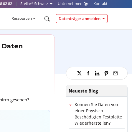
8 02 82
|
Stellar
Schweiz
Unternehmen
Kontakt
®
Ressourcen
Datenträger anmelden
n Daten
Neueste Blog
chirm gesehen?
Können Sie Daten von
einer Physisch
Beschädigten Festplatte
Wiederherstellen?