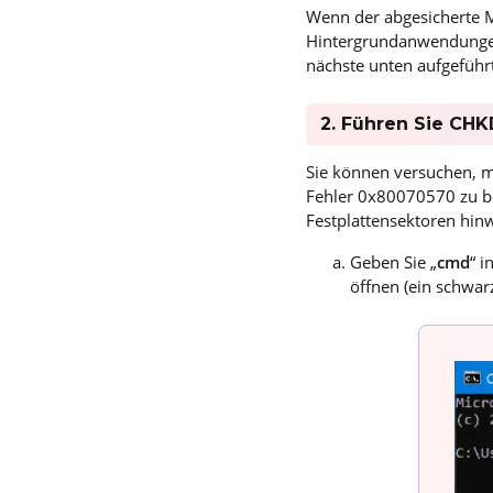
Wenn der abgesicherte M
Hintergrundanwendungen 
nächste unten aufgeführ
2. Führen Sie CHK
Sie können versuchen, 
Fehler 0x80070570 zu be
Festplattensektoren hinw
Geben Sie „
cmd
“ i
öffnen (ein schwar