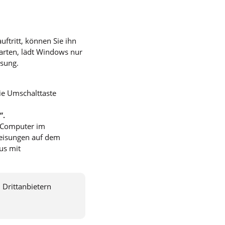
ftritt, können Sie ihn
rten, lädt Windows nur
ösung.
ie Umschalttaste
“.
n Computer im
weisungen auf dem
us mit
 Drittanbietern