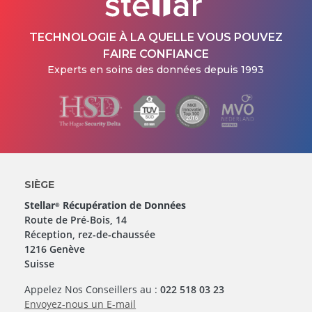
TECHNOLOGIE À LA QUELLE VOUS POUVEZ
FAIRE CONFIANCE
Experts en soins des données depuis 1993
SIÈGE
Stellar
Récupération de Données
®
Route de Pré-Bois, 14
Réception, rez-de-chaussée
1216 Genève
Suisse
Appelez Nos Conseillers au :
022 518 03 23
Envoyez-nous un E-mail